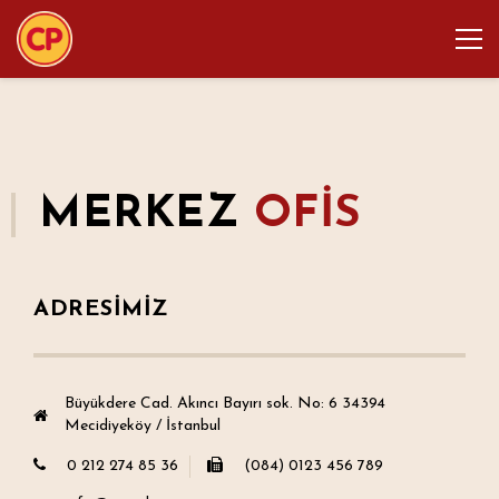
;
İletişim
MERKEZ
OFİS
ADRESİMİZ
Büyükdere Cad. Akıncı Bayırı sok. No: 6 34394
Mecidiyeköy / İstanbul
0 212 274 85 36
(084) 0123 456 789